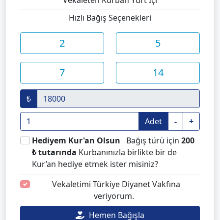
Hızlı Bağış Seçenekleri
2
5
7
14
₺
Adet
-
+
Hediyem Kur'an Olsun
Bağış türü için
200
₺ tutarında
Kurbanınızla birlikte bir de
Kur’an hediye etmek ister misiniz?
Vekaletimi Türkiye Diyanet Vakfına
veriyorum.
Hemen Bağışla