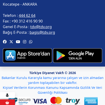
Kocatepe - ANKARA
Telefon :
444 62 64
Fax :
+90 312 416 90 90
Genel E-Posta :
tdv@tdv.org
Bağış E-Posta :
bagis@tdv.org
Türkiye Diyanet Vakfı © 2026
Bakanlar Kurulu Kararıyla kamu yararına çalışan ve izin almadan
yardım toplayabilen bir vakıftır.
Kişisel Verilerin Korunması Kanunu Kapsamında Gizlilik Ve Veri
Güvenliği Politikası