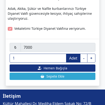
Adak, Akika, Şükür ve Nafile kurbanlarınızı Türkiye
Diyanet Vakfı güvencesiyle kesiyor, ihtiyaç sahiplerine
ulaştırıyoruz.
Vekaletimi Türkiye Diyanet Vakfına veriyorum.
₺
Adet
-
+
Hemen Bağışla
Sepete Ekle
İletişim
Kültür Mahallesi Dr. Mediha Eldem Sokak No: 72/B