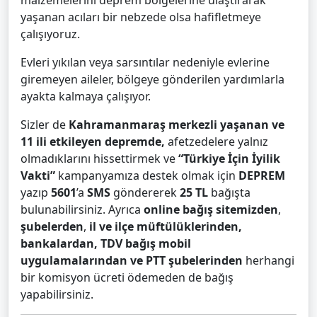
malzemelerini deprem bölgelerine ulaştırarak
yaşanan acıları bir nebzede olsa hafifletmeye
çalışıyoruz.
Evleri yıkılan veya sarsıntılar nedeniyle evlerine
giremeyen aileler, bölgeye gönderilen yardımlarla
ayakta kalmaya çalışıyor.
Sizler de
Kahramanmaraş merkezli yaşanan ve
11 ili etkileyen depremde,
afetzedelere yalnız
olmadıklarını hissettirmek ve
“Türkiye İçin İyilik
Vakti”
kampanyamıza destek olmak için
DEPREM
yazıp
5601
’a
SMS
göndererek
25 TL
bağışta
bulunabilirsiniz. Ayrıca
online bağış sitemizden
,
şubelerden
,
il ve ilçe müftülüklerinden,
bankalardan, TDV bağış mobil
uygulamalarından ve PTT şubelerinden
herhangi
bir komisyon ücreti ödemeden de bağış
yapabilirsiniz.