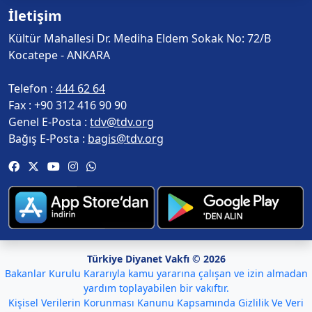
İletişim
Kültür Mahallesi Dr. Mediha Eldem Sokak No: 72/B
Kocatepe - ANKARA
Telefon :
444 62 64
Fax :
+90 312 416 90 90
Genel E-Posta :
tdv@tdv.org
Bağış E-Posta :
bagis@tdv.org
Türkiye Diyanet Vakfı © 2026
Bakanlar Kurulu Kararıyla kamu yararına çalışan ve izin almadan
yardım toplayabilen bir vakıftır.
Kişisel Verilerin Korunması Kanunu Kapsamında Gizlilik Ve Veri