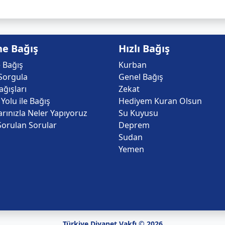
ne Bağış
Hızlı Bağış
 Bağış
Kurban
Sorgula
Genel Bağış
ğışları
Zekat
Yolu ile Bağış
Hediyem Kuran Olsun
arınızla Neler Yapıyoruz
Su Kuyusu
Sorulan Sorular
Deprem
Sudan
Yemen
Türkiye Diyanet Vakfı © 2026