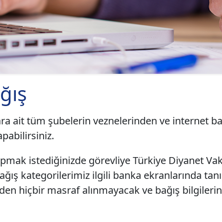
ğış
ara ait tüm şubelerin veznelerinden ve internet b
pabilirsiniz.
mak istediğinizde görevliye Türkiye Diyanet Vak
ağış kategorilerimiz ilgili banka ekranlarında ta
zden hiçbir masraf alınmayacak ve bağış bilgileri