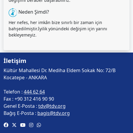
değişimi beraber başarabiliriz.
Neden Şimdi?
Her nefes, her imkân bize sınırlı bir zaman için
bahşedilmiştir.İyilik yönündeki değişim için yarını
bekleyemeyiz.
İletişim
Kültür Mahallesi Dr. Mediha Eldem Sokak No: 72/B
Kocatepe - ANKARA
Telefon :
444 62 64
Fax :
+90 312 416 90 90
Genel E-Posta :
tdv@tdv.org
Bağış E-Posta :
bagis@tdv.org