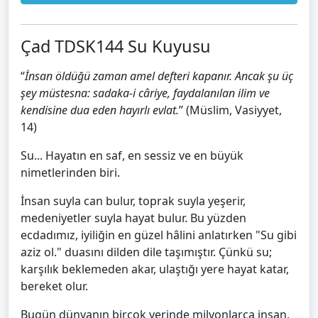
Çad TDSK144 Su Kuyusu
“
İnsan öldüğü zaman amel defteri kapanır. Ancak şu üç
şey müstesna: sadaka-i câriye, faydalanılan ilim ve
kendisine dua eden hayırlı evlat.
” (Müslim, Vasiyyet,
14)
Su... Hayatın en saf, en sessiz ve en büyük
nimetlerinden biri.
İnsan suyla can bulur, toprak suyla yeşerir,
medeniyetler suyla hayat bulur. Bu yüzden
ecdadımız, iyiliğin en güzel hâlini anlatırken "Su gibi
aziz ol." duasını dilden dile taşımıştır. Çünkü su;
karşılık beklemeden akar, ulaştığı yere hayat katar,
bereket olur.
Bugün dünyanın birçok yerinde milyonlarca insan,