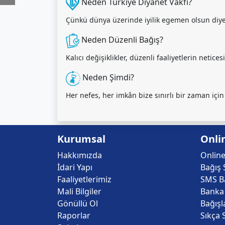
Neden Türkiye Diyanet Vakfı?
Çünkü dünya üzerinde iyilik egemen olsun diye ça
Neden Düzenli Bağış?
Kalıcı değişiklikler, düzenli faaliyetlerin netice
Neden Şimdi?
Her nefes, her imkân bize sınırlı bir zaman için
Kurumsal
Onli
Hakkımızda
Online
İdari Yapı
Bağış 
Faaliyetlerimiz
SMS Ba
Mali Bilgiler
Banka 
Gönüllü Ol
Bağışl
Raporlar
Sıkça 