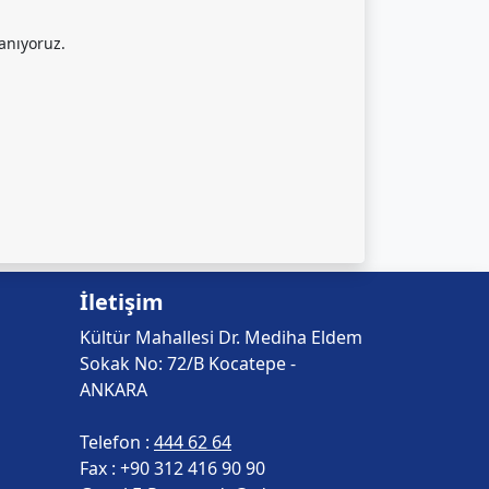
lanıyoruz.
İletişim
Kültür Mahallesi Dr. Mediha Eldem
Sokak No: 72/B Kocatepe -
ANKARA
Telefon :
444 62 64
Fax :
+90 312 416 90 90