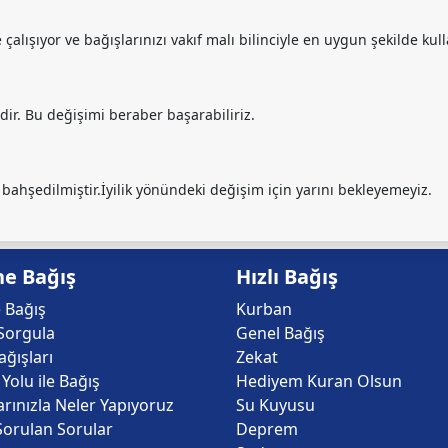
lışıyor ve bağışlarınızı vakıf malı bilinciyle en uygun şekilde kul
sidir. Bu değişimi beraber başarabiliriz.
 bahşedilmiştir.İyilik yönündeki değişim için yarını bekleyemeyiz.
ne Bağış
Hızlı Bağış
 Bağış
Kurban
Sorgula
Genel Bağış
ğışları
Zekat
Yolu ile Bağış
Hediyem Kuran Olsun
arınızla Neler Yapıyoruz
Su Kuyusu
Sorulan Sorular
Deprem