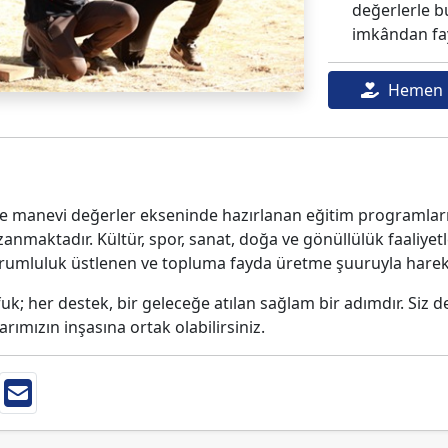
değerlerle bu
imkândan fay
Hemen 
 ve manevi değerler ekseninde hazırlanan eğitim programla
zanmaktadır. Kültür, spor, sanat, doğa ve gönüllülük faaliyet
orumluluk üstlenen ve topluma fayda üretme şuuruyla hareke
uk; her destek, bir geleceğe atılan sağlam bir adımdır. Siz 
ımızın inşasına ortak olabilirsiniz.