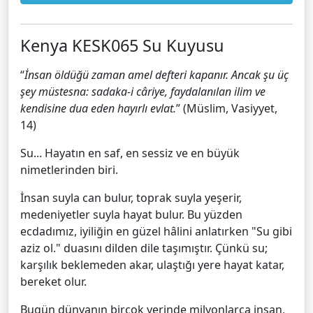
Kenya KESK065 Su Kuyusu
“
İnsan öldüğü zaman amel defteri kapanır. Ancak şu üç
şey müstesna: sadaka-i câriye, faydalanılan ilim ve
kendisine dua eden hayırlı evlat.
” (Müslim, Vasiyyet,
14)
Su... Hayatın en saf, en sessiz ve en büyük
nimetlerinden biri.
İnsan suyla can bulur, toprak suyla yeşerir,
medeniyetler suyla hayat bulur. Bu yüzden
ecdadımız, iyiliğin en güzel hâlini anlatırken "Su gibi
aziz ol." duasını dilden dile taşımıştır. Çünkü su;
karşılık beklemeden akar, ulaştığı yere hayat katar,
bereket olur.
Bugün dünyanın birçok yerinde milyonlarca insan,