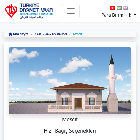
Para Birimi -
₺
Ana sayfa
CAMİ - KUR'AN KURSU
Mescit
Mescit
Hızlı Bağış Seçenekleri