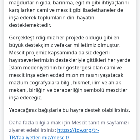
mağdurların gıda, barınma, eğitim gibi ihtiyaçlarını
karşılarken cami ve mescit gibi ibadethaneler de
inşa ederek toplumların dini hayatını
desteklemektedir.
Gerçekleştirdiğimiz her projede olduğu gibi en
büyük destekçimiz vefakar milletimiz olmuştur.
Mescit projemiz kapsamında da siz değerli
hayırseverlerimizin destekleriyle gittikleri her yerde
İslam medeniyetinin bir göstergesi olan cami ve
mescit inşa eden ecdadımızın mirasını yaşatacak
mazlum coğrafyalara bilgi, hikmet, ilim ve ahlak
mekanı, birliğin ve beraberliğin sembolü mescitler
inşa edeceğiz.
Yapacağınız bağışlarla bu hayra destek olabilirsiniz.
Daha fazla bilgi almak için Mescit tanıtım sayfamızı
ziyaret edebilirsiniz:
https://tdv.org/tr-
TR/faaliyetlerimiz/mescit/