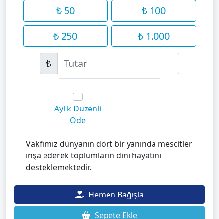
₺ 50
₺ 100
₺ 250
₺ 1.000
₺
Aylık Düzenli
Öde
Vakfımız dünyanın dört bir yanında mescitler
inşa ederek toplumların dini hayatını
desteklemektedir.
Hemen Bağışla
Sepete Ekle