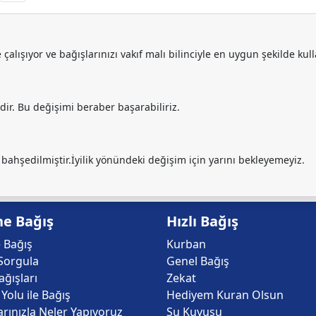
lışıyor ve bağışlarınızı vakıf malı bilinciyle en uygun şekilde kul
sidir. Bu değişimi beraber başarabiliriz.
 bahşedilmiştir.İyilik yönündeki değişim için yarını bekleyemeyiz.
ne Bağış
Hızlı Bağış
 Bağış
Kurban
Sorgula
Genel Bağış
ğışları
Zekat
Yolu ile Bağış
Hediyem Kuran Olsun
arınızla Neler Yapıyoruz
Su Kuyusu