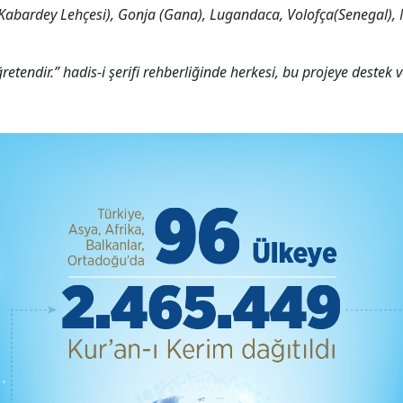
çe (Kabardey Lehçesi), Gonja (Gana), Lugandaca, Volofça(Senegal
ğretendir.” hadis-i şerifi rehberliğinde herkesi, bu projeye destek