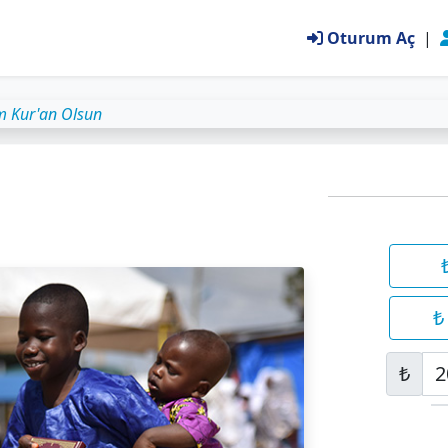
Oturum Aç
|
m Kur'an Olsun
₺
₺