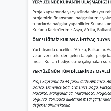
YERYÜZÜNDE KUR’AN’IN ULAŞMADIĞI H
Proje kapsamında yeryüzünde hidayet rehb
projemizin finansmanı bağışçılarımız yoluyl
tutarlarda bağışlar yapabilirler. Şu ana kad
Kur’an-ı Kerim’lerimiz Asya, Afrika, Balkan
ÖNCELİĞİMİZ KUR'AN'A İHTİYAÇ DUYA
Yurt dışında öncelikle “Afrika, Balkanlar, 
ve üniversitelerden gelen talepler proje k
mealli Kur'an hediye etme çalışmaları sür
YERYÜZÜNÜN TÜM DİLLERİNDE MEALLİ
Proje kapsamında 44 farklı dilde Almanca, A
Darica, Ermenice Batı, Ermenice Doğu, Farsça, 
Macarca, Malayalamca, Maranaoca, Moğolca, Ö
Uygurca, Yorubaca dillerinde meal çalışmaları 
değerlendirilmektedir.