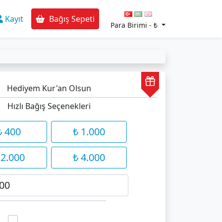
Kayıt
Bağış Sepeti
Para Birimi -
₺
Hediyem Kur'an Olsun
Hızlı Bağış Seçenekleri
₺ 400
₺ 1.000
 2.000
₺ 4.000