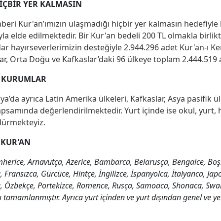
İÇBİR YER KALMASIN
eri Kur'an’ımızın ulaşmadığı hiçbir yer kalmasın hedefiyle
a elde edilmektedir. Bir Kur'an bedeli 200 TL olmakla birlikt
ar hayırseverlerimizin desteğiyle 2.944.296 adet Kur'an-ı Keri
lar, Orta Doğu ve Kafkaslar’daki 96 ülkeye toplam 2.444.519 ad
N KURUMLAR
Asya’da ayrıca Latin Amerika ülkeleri, Kafkaslar, Asya pasifik
apsamında değerlendirilmektedir. Yurt içinde ise okul, yurt,
dürmekteyiz.
 KUR'AN
mherice, Arnavutça, Azerice, Bambarca, Belarusça, Bengalce, Bo
Fransızca, Gürcüce, Hintçe, İngilizce, İspanyolca, İtalyanca, Jap
zbekçe, Portekizce, Romence, Rusça, Samoaca, Shonaca, Swailic
tamamlanmıştır. Ayrıca yurt içinden ve yurt dışından genel ve yer