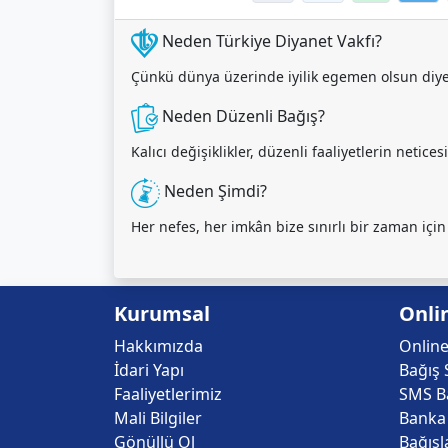
Neden Türkiye Diyanet Vakfı?
Çünkü dünya üzerinde iyilik egemen olsun diye ça
Neden Düzenli Bağış?
Kalıcı değişiklikler, düzenli faaliyetlerin netice
Neden Şimdi?
Her nefes, her imkân bize sınırlı bir zaman için
Kurumsal
Onli
Hakkımızda
Online
İdari Yapı
Bağış 
Faaliyetlerimiz
SMS Ba
Mali Bilgiler
Banka 
Gönüllü Ol
Bağışl