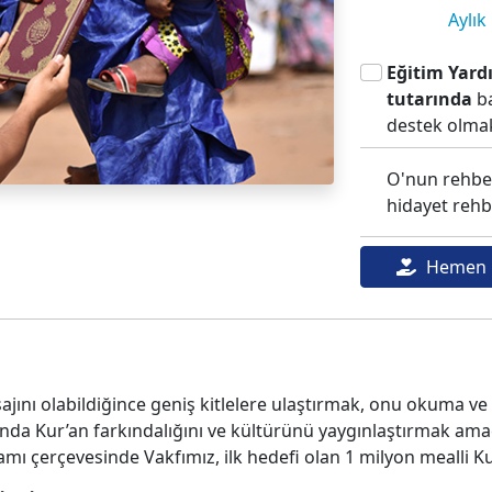
Aylık
Eğitim Yardı
tutarında
b
destek olmak
O'nun rehber
hidayet rehb
Hemen 
sajını olabildiğince geniş kitlelere ulaştırmak, onu okuma 
a Kur’an farkındalığını ve kültürünü yaygınlaştırmak amacıy
ı çerçevesinde Vakfımız, ilk hedefi olan 1 milyon mealli Kur