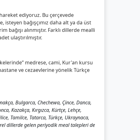
 hareket ediyoruz. Bu çerçevede
e, isteyen bağışçımız daha alt ya da üst
m bağışı alınmıştır. Farklı dillerde mealli
et ulaştırılmıştır.
 ülkelerinde” medrese, cami, Kur'an kursu
 hastane ve cezaevlerine yönelik Türkçe
şnakça, Bulgarca, Chechewa, Çince, Danca,
onca, Kazakça, Kırgızca, Kürtçe, Lehçe,
e, Tamilce, Tatarca, Türkçe, Ukraynaca,
el dillerde gelen periyodik meal talepleri de