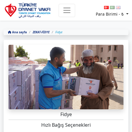
Para Birimi -
₺
Ana sayfa
ZEKAT-FİDYE
Fidye
Fidye
Hızlı Bağış Seçenekleri