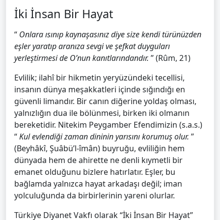
İki İnsan Bir Hayat
“
Onlara ısınıp kaynaşasınız diye size kendi türünüzden
eşler yaratıp aranıza sevgi ve şefkat duyguları
yerleştirmesi de O’nun kanıtlarındandır.
” (Rûm, 21)
Evlilik; ilahî bir hikmetin yeryüzündeki tecellisi,
insanın dünya meşakkatleri içinde sığındığı en
güvenli limandır. Bir canın diğerine yoldaş olması,
yalnızlığın dua ile bölünmesi, birken iki olmanın
bereketidir. Nitekim Peygamber Efendimizin (s.a.s.)
“
Kul evlendiği zaman dininin yarısını korumuş olur.
”
(Beyhâkî, Şuâbü’l-îmân) buyruğu, evliliğin hem
dünyada hem de ahirette ne denli kıymetli bir
emanet olduğunu bizlere hatırlatır. Eşler, bu
bağlamda yalnızca hayat arkadaşı değil; iman
yolculuğunda da birbirlerinin yareni olurlar.
Türkiye Diyanet Vakfı olarak “İki İnsan Bir Hayat”