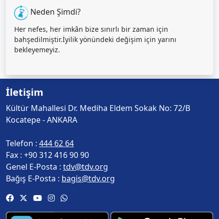
Neden Şimdi?
Her nefes, her imkân bize sınırlı bir zaman için
bahşedilmiştir.İyilik yönündeki değişim için yarını
bekleyemeyiz.
İletişim
Kültür Mahallesi Dr. Mediha Eldem Sokak No: 72/B
Kocatepe - ANKARA
Telefon :
444 62 64
Fax :
+90 312 416 90 90
Genel E-Posta :
tdv@tdv.org
Bağış E-Posta :
bagis@tdv.org