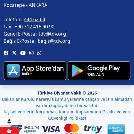
Kocatepe - ANKARA
Telefon :
444 62 64
Fax :
+90 312 416 90 90
Genel E-Posta :
tdv@tdv.org
Bağış E-Posta :
bagis@tdv.org
Türkiye Diyanet Vakfı © 2026
Bakanlar Kurulu Kararıyla kamu yararına çalışan ve izin almadan
yardım toplayabilen bir vakıftır.
Kişisel Verilerin Korunması Kanunu Kapsamında Gizlilik Ve Veri
Güvenliği Politikası