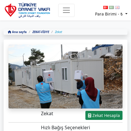
Para Birimi -
₺
Ana sayfa
ZEKAT-FİDYE
Zekat
Zekat
Zekat Hesapla
Hızlı Bağış Seçenekleri